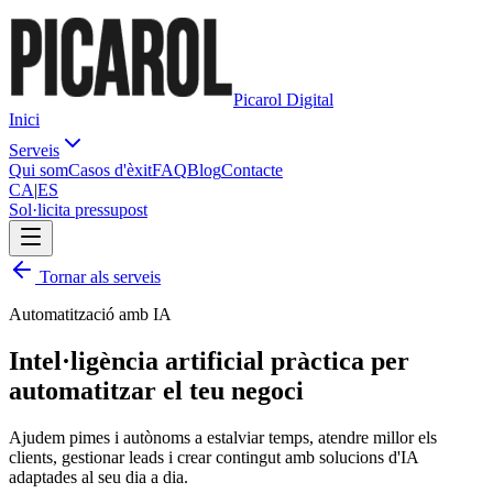
Picarol Digital
Inici
Serveis
Qui som
Casos d'èxit
FAQ
Blog
Contacte
CA
|
ES
Sol·licita pressupost
Tornar als serveis
Automatització amb IA
Intel·ligència artificial
pràctica
per
automatitzar el teu negoci
Ajudem pimes i autònoms a estalviar temps, atendre millor els
clients, gestionar leads i crear contingut amb solucions d'IA
adaptades al seu dia a dia.