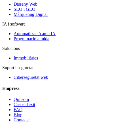
Disseny Web
SEO i GEO
Màrqueting Digital
IA i software
Automatització amb IA
Programació a mida
Solucions
Immobiliàries
Suport i seguretat
Ciberseguretat web
Empresa
Qui som
Casos d'èxit
FAQ
Blog
Contacte