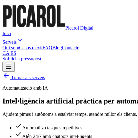
Picarol Digital
Inici
Serveis
Qui som
Casos d'èxit
FAQ
Blog
Contacte
CA
|
ES
Sol·licita pressupost
Tornar als serveis
Automatització amb IA
Intel·ligència artificial
pràctica
per automat
Ajudem pimes i autònoms a estalviar temps, atendre millor els clients, 
Automatitza tasques repetitives
Atén 24/7 amb chatbots intel·ligents