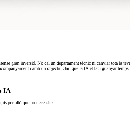
ia sense gran inversió. No cal un departament tècnic ni canviar tota la tev
acompanyament i amb un objectiu clar: que la IA et faci guanyar temps i
b IA
uis per allò que no necessites.