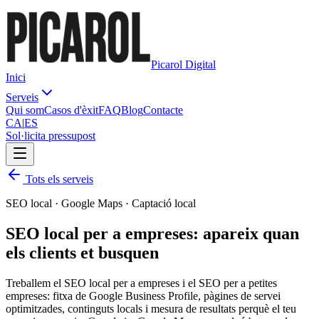
Picarol Digital
Inici
Serveis
Qui som
Casos d'èxit
FAQ
Blog
Contacte
CA
|
ES
Sol·licita pressupost
Tots els serveis
SEO local · Google Maps · Captació local
SEO local per a empreses: apareix quan
els
clients
et busquen
Treballem el SEO local per a empreses i el SEO per a petites
empreses: fitxa de Google Business Profile, pàgines de servei
optimitzades, continguts locals i mesura de resultats perquè el teu