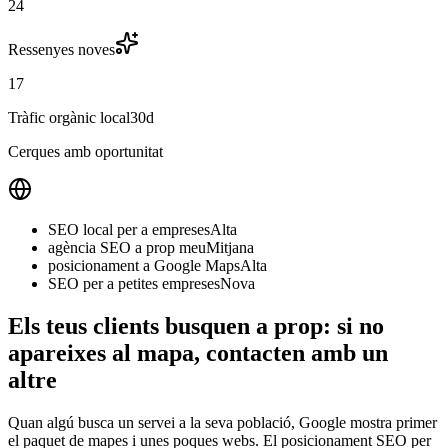
24
Ressenyes noves
17
Tràfic orgànic local
30d
Cerques amb oportunitat
SEO local per a empreses
Alta
agència SEO a prop meu
Mitjana
posicionament a Google Maps
Alta
SEO per a petites empreses
Nova
Els teus clients busquen a prop: si no
apareixes al mapa, contacten amb un
altre
Quan algú busca un servei a la seva població, Google mostra primer
el paquet de mapes i unes poques webs. El posicionament SEO per