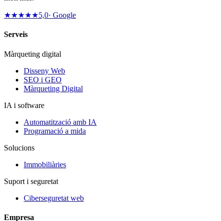
★★★★★
5,0
· Google
Serveis
Màrqueting digital
Disseny Web
SEO i GEO
Màrqueting Digital
IA i software
Automatització amb IA
Programació a mida
Solucions
Immobiliàries
Suport i seguretat
Ciberseguretat web
Empresa