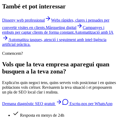
També et pot interessar
Disseny web professional
Webs ràpides, clares i pensades per
convertir visites en clients.
Màrqueting digital
Campanyes i
embuts per captar clients de forma constant.
Automatització amb IA
Automatitza tasques, atenció i seguiment amb intel·ligència
artificial pràctica.
Comencem?
Vols que la teva empresa aparegui quan
busquen a la teva zona?
Explica'ns quin negoci tens, quins serveis vols posicionar i en quines
poblacions vols créixer. Revisarem la teva situació i et proposarem
un pla de SEO local clar i realista.
Demana diagnòstic SEO gratuït
Escriu-nos per WhatsApp
Resposta en menys de 24h