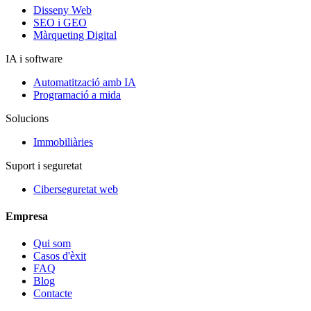
Disseny Web
SEO i GEO
Màrqueting Digital
IA i software
Automatització amb IA
Programació a mida
Solucions
Immobiliàries
Suport i seguretat
Ciberseguretat web
Empresa
Qui som
Casos d'èxit
FAQ
Blog
Contacte