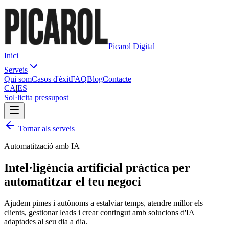
Picarol Digital
Inici
Serveis
Qui som
Casos d'èxit
FAQ
Blog
Contacte
CA
|
ES
Sol·licita pressupost
Tornar als serveis
Automatització amb IA
Intel·ligència artificial
pràctica
per
automatitzar el teu negoci
Ajudem pimes i autònoms a estalviar temps, atendre millor els
clients, gestionar leads i crear contingut amb solucions d'IA
adaptades al seu dia a dia.