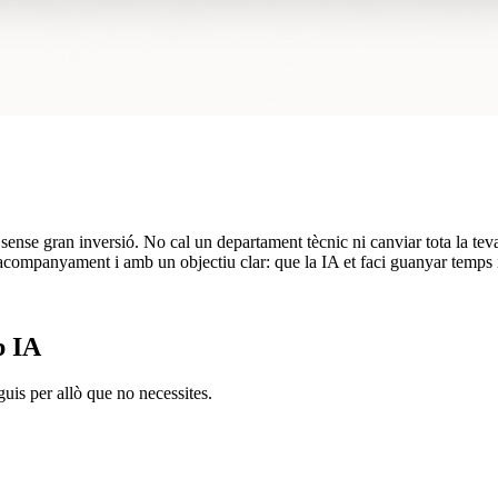
ia sense gran inversió. No cal un departament tècnic ni canviar tota la tev
acompanyament i amb un objectiu clar: que la IA et faci guanyar temps i
b IA
uis per allò que no necessites.