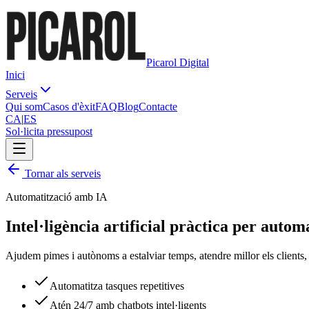
Picarol Digital
Inici
Serveis
Qui som
Casos d'èxit
FAQ
Blog
Contacte
CA
|
ES
Sol·licita pressupost
Tornar als serveis
Automatització amb IA
Intel·ligència artificial
pràctica
per automat
Ajudem pimes i autònoms a estalviar temps, atendre millor els clients, 
Automatitza tasques repetitives
Atén 24/7 amb chatbots intel·ligents