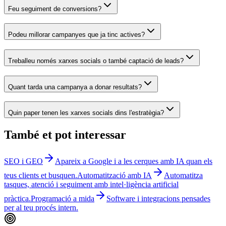
Feu seguiment de conversions?
Podeu millorar campanyes que ja tinc actives?
Treballeu només xarxes socials o també captació de leads?
Quant tarda una campanya a donar resultats?
Quin paper tenen les xarxes socials dins l'estratègia?
També et pot interessar
SEO i GEO
Apareix a Google i a les cerques amb IA quan els
teus clients et busquen.
Automatització amb IA
Automatitza
tasques, atenció i seguiment amb intel·ligència artificial
pràctica.
Programació a mida
Software i integracions pensades
per al teu procés intern.