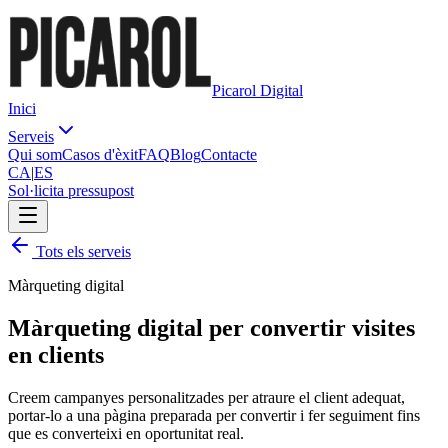
Picarol Digital
Inici
Serveis
Qui som
Casos d'èxit
FAQ
Blog
Contacte
CA
|
ES
Sol·licita pressupost
Tots els serveis
Màrqueting digital
Màrqueting digital per convertir visites
en clients
Creem campanyes personalitzades per atraure el client adequat,
portar-lo a una pàgina preparada per convertir i fer seguiment fins
que es converteixi en oportunitat real.