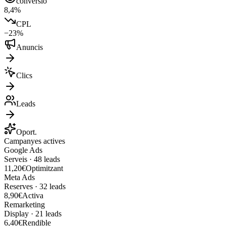
conversió
8,4%
CPL
−23%
Anuncis
Clics
Leads
Oport.
Campanyes actives
Google Ads
Serveis
·
48
leads
11,20€
Optimitzant
Meta Ads
Reserves
·
32
leads
8,90€
Activa
Remarketing
Display
·
21
leads
6,40€
Rendible