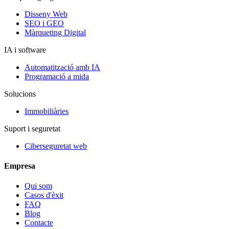
Disseny Web
SEO i GEO
Màrqueting Digital
IA i software
Automatització amb IA
Programació a mida
Solucions
Immobiliàries
Suport i seguretat
Ciberseguretat web
Empresa
Qui som
Casos d'èxit
FAQ
Blog
Contacte