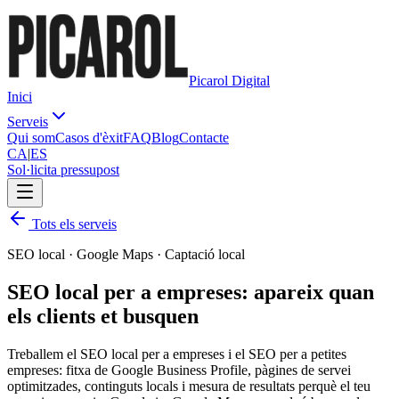
Picarol Digital
Inici
Serveis
Qui som
Casos d'èxit
FAQ
Blog
Contacte
CA
|
ES
Sol·licita pressupost
Tots els serveis
SEO local · Google Maps · Captació local
SEO local per a empreses: apareix quan
els
clients
et busquen
Treballem el SEO local per a empreses i el SEO per a petites
empreses: fitxa de Google Business Profile, pàgines de servei
optimitzades, continguts locals i mesura de resultats perquè el teu