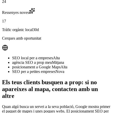
24
Ressenyes noves
17
Tràfic orgànic local
30d
Cerques amb oportunitat
SEO local per a empreses
Alta
agència SEO a prop meu
Mitjana
posicionament a Google Maps
Alta
SEO per a petites empreses
Nova
Els teus clients busquen a prop: si no
apareixes al mapa, contacten amb un
altre
Quan algú busca un servei a la seva població, Google mostra primer
el paquet de mapes i unes poques webs. El posicionament SEO per