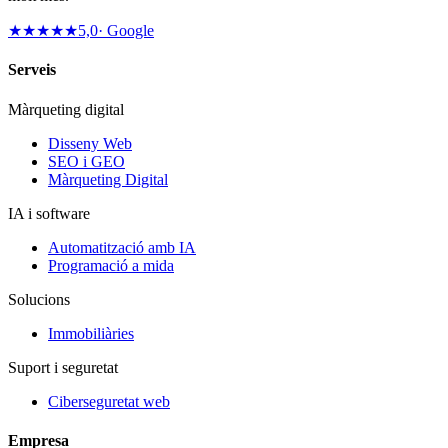
★★★★★
5,0
· Google
Serveis
Màrqueting digital
Disseny Web
SEO i GEO
Màrqueting Digital
IA i software
Automatització amb IA
Programació a mida
Solucions
Immobiliàries
Suport i seguretat
Ciberseguretat web
Empresa