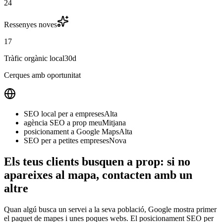
24
Ressenyes noves
17
Tràfic orgànic local
30d
Cerques amb oportunitat
SEO local per a empreses
Alta
agència SEO a prop meu
Mitjana
posicionament a Google Maps
Alta
SEO per a petites empreses
Nova
Els teus clients busquen a prop: si no
apareixes al mapa, contacten amb un
altre
Quan algú busca un servei a la seva població, Google mostra primer
el paquet de mapes i unes poques webs. El posicionament SEO per