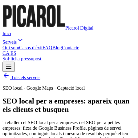
Picarol Digital
Inici
Serveis
Qui som
Casos d'èxit
FAQ
Blog
Contacte
CA
|
ES
Sol·licita pressupost
Tots els serveis
SEO local · Google Maps · Captació local
SEO local per a empreses: apareix quan
els
clients
et busquen
Treballem el SEO local per a empreses i el SEO per a petites
empreses: fitxa de Google Business Profile, pàgines de servei
optimitzades, continguts locals i mesura de resultats perquè el teu