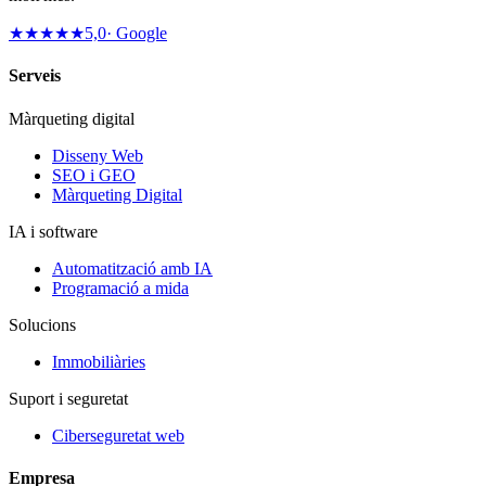
★★★★★
5,0
· Google
Serveis
Màrqueting digital
Disseny Web
SEO i GEO
Màrqueting Digital
IA i software
Automatització amb IA
Programació a mida
Solucions
Immobiliàries
Suport i seguretat
Ciberseguretat web
Empresa