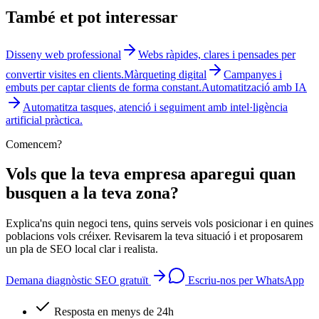
També et pot interessar
Disseny web professional
Webs ràpides, clares i pensades per
convertir visites en clients.
Màrqueting digital
Campanyes i
embuts per captar clients de forma constant.
Automatització amb IA
Automatitza tasques, atenció i seguiment amb intel·ligència
artificial pràctica.
Comencem?
Vols que la teva empresa aparegui quan
busquen a la teva zona?
Explica'ns quin negoci tens, quins serveis vols posicionar i en quines
poblacions vols créixer. Revisarem la teva situació i et proposarem
un pla de SEO local clar i realista.
Demana diagnòstic SEO gratuït
Escriu-nos per WhatsApp
Resposta en menys de 24h