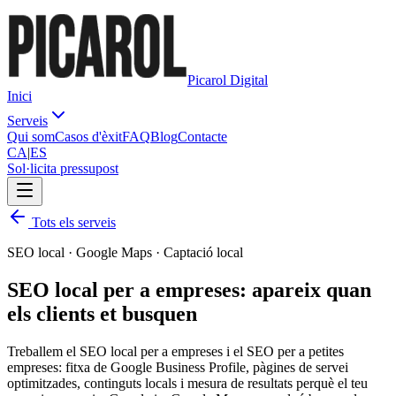
Picarol Digital
Inici
Serveis
Qui som
Casos d'èxit
FAQ
Blog
Contacte
CA
|
ES
Sol·licita pressupost
Tots els serveis
SEO local · Google Maps · Captació local
SEO local per a empreses: apareix quan
els
clients
et busquen
Treballem el SEO local per a empreses i el SEO per a petites
empreses: fitxa de Google Business Profile, pàgines de servei
optimitzades, continguts locals i mesura de resultats perquè el teu