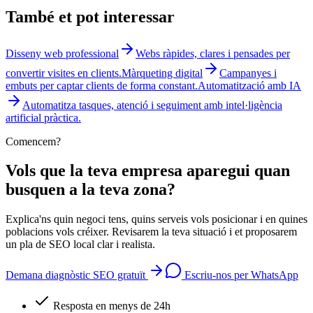
També et pot interessar
Disseny web professional
Webs ràpides, clares i pensades per
convertir visites en clients.
Màrqueting digital
Campanyes i
embuts per captar clients de forma constant.
Automatització amb IA
Automatitza tasques, atenció i seguiment amb intel·ligència
artificial pràctica.
Comencem?
Vols que la teva empresa aparegui quan
busquen a la teva zona?
Explica'ns quin negoci tens, quins serveis vols posicionar i en quines
poblacions vols créixer. Revisarem la teva situació i et proposarem
un pla de SEO local clar i realista.
Demana diagnòstic SEO gratuït
Escriu-nos per WhatsApp
Resposta en menys de 24h