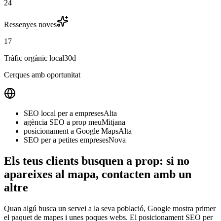
24
Ressenyes noves
17
Tràfic orgànic local
30d
Cerques amb oportunitat
SEO local per a empreses
Alta
agència SEO a prop meu
Mitjana
posicionament a Google Maps
Alta
SEO per a petites empreses
Nova
Els teus clients busquen a prop: si no
apareixes al mapa, contacten amb un
altre
Quan algú busca un servei a la seva població, Google mostra primer
el paquet de mapes i unes poques webs. El posicionament SEO per