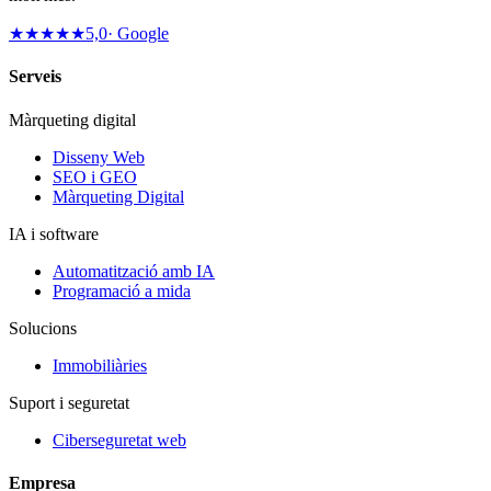
★★★★★
5,0
· Google
Serveis
Màrqueting digital
Disseny Web
SEO i GEO
Màrqueting Digital
IA i software
Automatització amb IA
Programació a mida
Solucions
Immobiliàries
Suport i seguretat
Ciberseguretat web
Empresa