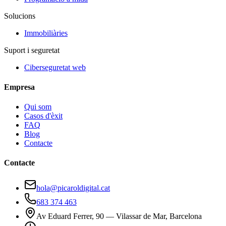
Solucions
Immobiliàries
Suport i seguretat
Ciberseguretat web
Empresa
Qui som
Casos d'èxit
FAQ
Blog
Contacte
Contacte
hola@picaroldigital.cat
683 374 463
Av Eduard Ferrer, 90 — Vilassar de Mar, Barcelona