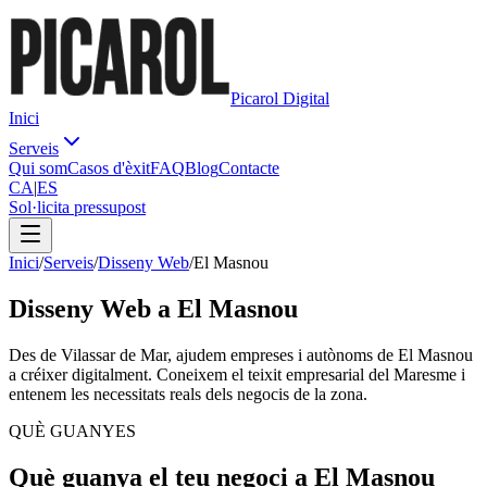
Picarol Digital
Inici
Serveis
Qui som
Casos d'èxit
FAQ
Blog
Contacte
CA
|
ES
Sol·licita pressupost
Inici
/
Serveis
/
Disseny Web
/
El Masnou
Disseny Web
a El Masnou
Des de Vilassar de Mar, ajudem empreses i autònoms de El Masnou
a créixer digitalment. Coneixem el teixit empresarial del Maresme i
entenem les necessitats reals dels negocis de la zona.
QUÈ GUANYES
Què guanya el teu negoci a
El Masnou