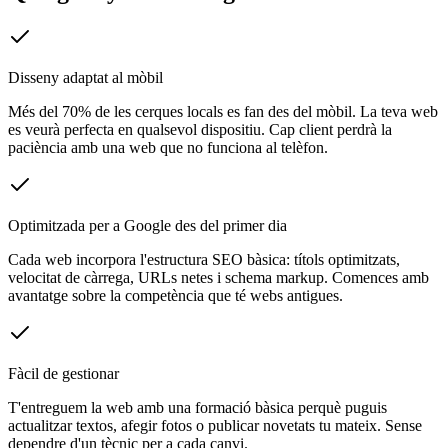
Disseny adaptat al mòbil
Més del 70% de les cerques locals es fan des del mòbil. La teva web
es veurà perfecta en qualsevol dispositiu. Cap client perdrà la
paciència amb una web que no funciona al telèfon.
Optimitzada per a Google des del primer dia
Cada web incorpora l'estructura SEO bàsica: títols optimitzats,
velocitat de càrrega, URLs netes i schema markup. Comences amb
avantatge sobre la competència que té webs antigues.
Fàcil de gestionar
T'entreguem la web amb una formació bàsica perquè puguis
actualitzar textos, afegir fotos o publicar novetats tu mateix. Sense
dependre d'un tècnic per a cada canvi.