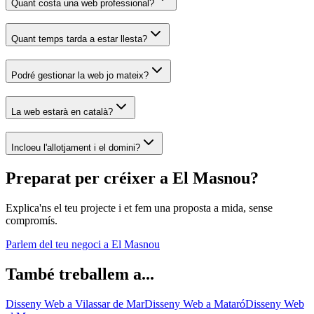
Quant costa una web professional?
Quant temps tarda a estar llesta?
Podré gestionar la web jo mateix?
La web estarà en català?
Incloeu l'allotjament i el domini?
Preparat per créixer a El Masnou?
Explica'ns el teu projecte i et fem una proposta a mida, sense
compromís.
Parlem del teu negoci a El Masnou
També treballem a...
Disseny Web
a Vilassar de Mar
Disseny Web
a Mataró
Disseny Web