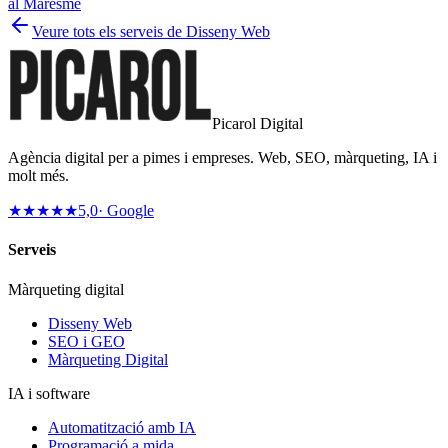
al Maresme
Veure tots els serveis de Disseny Web
Picarol Digital
Agència digital per a pimes i empreses. Web, SEO, màrqueting, IA i
molt més.
★★★★★
5,0
· Google
Serveis
Màrqueting digital
Disseny Web
SEO i GEO
Màrqueting Digital
IA i software
Automatització amb IA
Programació a mida