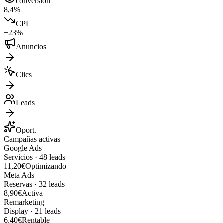
conversión
8,4%
CPL
−23%
Anuncios
Clics
Leads
Oport.
Campañas activas
Google Ads
Servicios
·
48
leads
11,20€
Optimizando
Meta Ads
Reservas
·
32
leads
8,90€
Activa
Remarketing
Display
·
21
leads
6,40€
Rentable