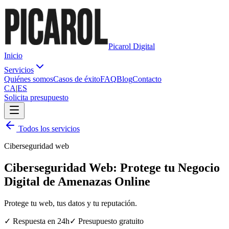
Picarol Digital
Inicio
Servicios
Quiénes somos
Casos de éxito
FAQ
Blog
Contacto
CA
|
ES
Solicita presupuesto
Todos los servicios
Ciberseguridad web
Ciberseguridad Web: Protege tu Negocio
Digital de Amenazas Online
Protege tu web, tus datos y tu reputación.
✓
Respuesta en 24h
✓
Presupuesto gratuito