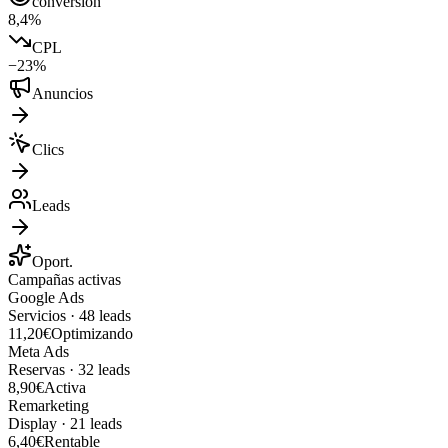
conversión
8,4%
CPL
−23%
Anuncios
Clics
Leads
Oport.
Campañas activas
Google Ads
Servicios
·
48
leads
11,20€
Optimizando
Meta Ads
Reservas
·
32
leads
8,90€
Activa
Remarketing
Display
·
21
leads
6,40€
Rentable