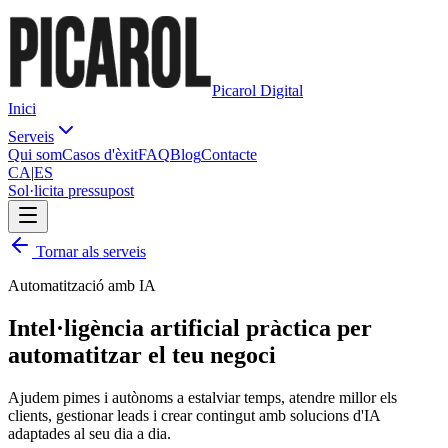
Picarol Digital
Inici
Serveis
Qui som
Casos d'èxit
FAQ
Blog
Contacte
CA
|
ES
Sol·licita pressupost
Tornar als serveis
Automatització amb IA
Intel·ligència artificial
pràctica
per
automatitzar el teu negoci
Ajudem pimes i autònoms a estalviar temps, atendre millor els
clients, gestionar leads i crear contingut amb solucions d'IA
adaptades al seu dia a dia.