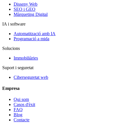
Disseny Web
SEO i GEO
Màrqueting Digital
IA i software
Automatització amb IA
Programació a mida
Solucions
Immobiliàries
Suport i seguretat
Ciberseguretat web
Empresa
Qui som
Casos d'èxit
FAQ
Blog
Contacte